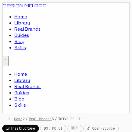
DESIGN.MD
APP
Home
Library
Real Brands
Guides
Blog
Skills
Home
Library
Real Brands
Guides
Blog
Skills
Home
/
Real Brands
/
TOTVS PO UI
infrastructure
DS: PO UI
🇧🇷
🔓 Open-Source