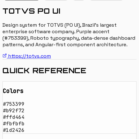
TOTVS PO UI
Design system for TOTVS (PO UI), Brazil's largest
enterprise software company. Purple accent
(#753399), Roboto typography, data-dense dashboard
patterns, and Angular-first component architecture.
https://totvs.com
QUICK REFERENCE
Colors
#753399
#b92f72
#ffd464
#fbfbfb
#1d2426