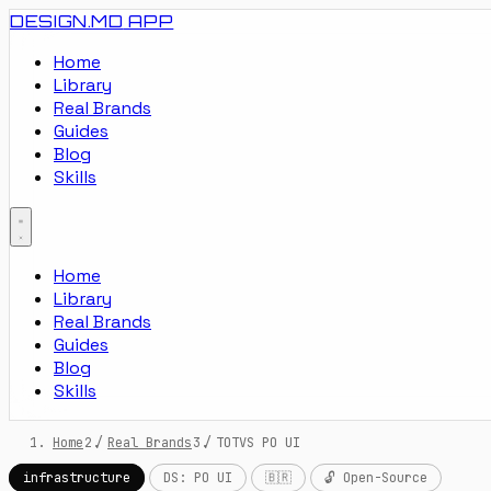
DESIGN.MD
APP
Home
Library
Real Brands
Guides
Blog
Skills
Home
Library
Real Brands
Guides
Blog
Skills
Home
/
Real Brands
/
TOTVS PO UI
infrastructure
DS: PO UI
🇧🇷
🔓 Open-Source