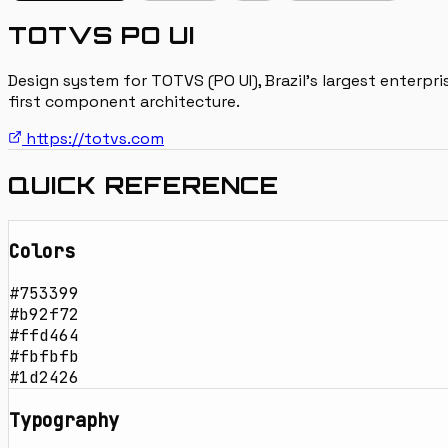
TOTVS PO UI
Design system for TOTVS (PO UI), Brazil's largest enter
first component architecture.
https://totvs.com
QUICK REFERENCE
Colors
#753399
#b92f72
#ffd464
#fbfbfb
#1d2426
Typography