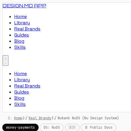
DESIGN.MD
APP
Home
Library
Real Brands
Guides
Blog
Skills
Home
Library
Real Brands
Guides
Blog
Skills
Home
/
Real Brands
/
Nubank NuDS (Nu Design System)
money-payments
DS: NuDS
🇧🇷
📄 Public Docs