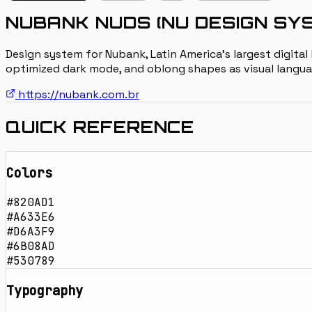
NUBANK NUDS (NU DESIGN SY
Design system for Nubank, Latin America's largest digita
optimized dark mode, and oblong shapes as visual langua
https://nubank.com.br
QUICK REFERENCE
Colors
#820AD1
#A633E6
#D6A3F9
#6B08AD
#530789
Typography