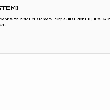
STEM)
l bank with 118M+ customers. Purple-first identity (#820AD
ge.