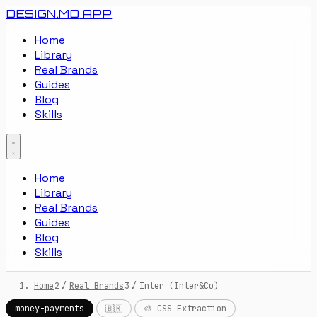
DESIGN.MD
APP
Home
Library
Real Brands
Guides
Blog
Skills
Home
Library
Real Brands
Guides
Blog
Skills
Home
/
Real Brands
/
Inter (Inter&Co)
money-payments
🇧🇷
🎨 CSS Extraction