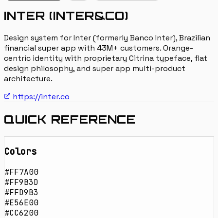
INTER (INTER&CO)
Design system for Inter (formerly Banco Inter), Brazilian
financial super app with 43M+ customers. Orange-
centric identity with proprietary Citrina typeface, flat
design philosophy, and super app multi-product
architecture.
https://inter.co
QUICK REFERENCE
Colors
#FF7A00
#FF9B3D
#FFD9B3
#E56E00
#CC6200