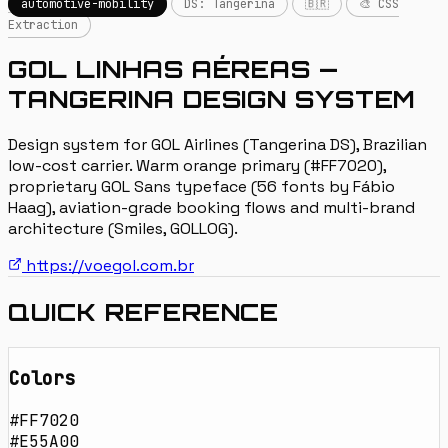
automotive-mobility
DS: Tangerina
🇧🇷
🎨 CSS
Extraction
GOL LINHAS AÉREAS —
TANGERINA DESIGN SYSTEM
Design system for GOL Airlines (Tangerina DS), Brazilian
low-cost carrier. Warm orange primary (#FF7020),
proprietary GOL Sans typeface (56 fonts by Fábio
Haag), aviation-grade booking flows and multi-brand
architecture (Smiles, GOLLOG).
https://voegol.com.br
QUICK REFERENCE
Colors
#FF7020
#E55A00