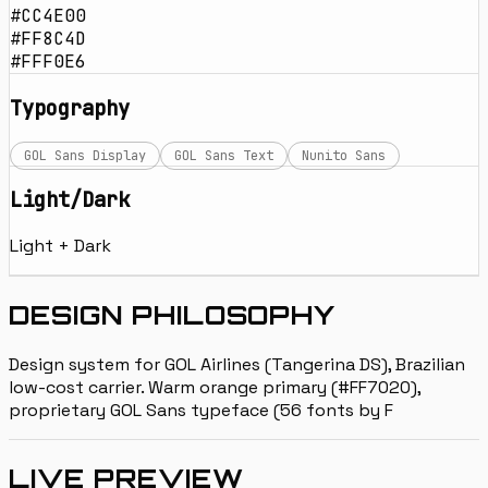
#CC4E00
#FF8C4D
#FFF0E6
Typography
GOL Sans Display
GOL Sans Text
Nunito Sans
Light/Dark
Light + Dark
DESIGN PHILOSOPHY
Design system for GOL Airlines (Tangerina DS), Brazilian
low-cost carrier. Warm orange primary (#FF7020),
proprietary GOL Sans typeface (56 fonts by F
LIVE PREVIEW